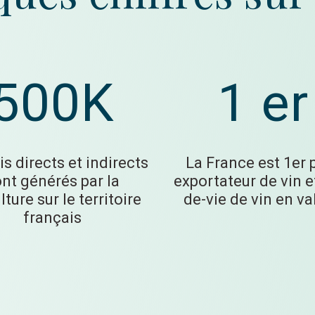
500K
1 er
s directs et indirects
La France est 1er 
nt générés par la
exportateur de vin e
lture sur le territoire
de-vie de vin en va
français