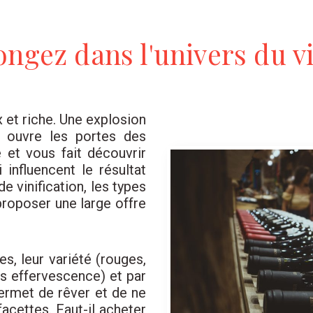
ongez dans l'univers du vi
x et riche. Une explosion
s ouvre les portes des
 et vous fait découvrir
 influencent le résultat
e vinification, les types
roposer une large offre
s, leur variété (rouges,
ns effervescence) et par
permet de rêver et de ne
acettes. Faut-il acheter