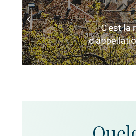
C'est la 
d'appellati
Quelq