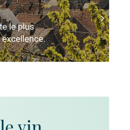
te le plus
 excellence.
le vin