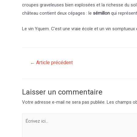
croupes graveleuses bien explosées et la richesse du sol 
château contient deux cépages : le
sémillon
qui représen
Le vin Yquem. C’est une vraie école et un vin somptueux 
Navigation
←
Article précédent
de
l’article
Laisser un commentaire
Votre adresse e-mail ne sera pas publiée.
Les champs obl
Écrivez
ici…