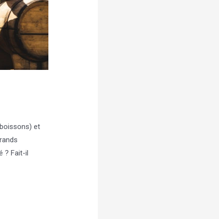
 boissons) et
grands
? Fait-il