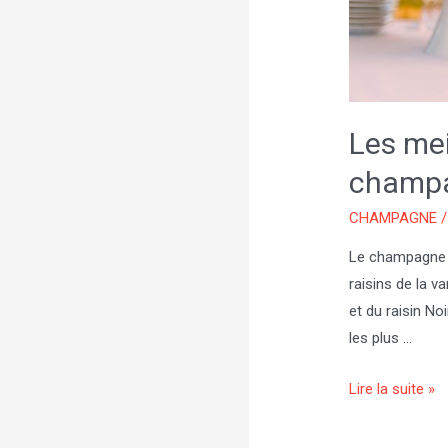
Les mei
champ
CHAMPAGNE
/
Le champagne es
raisins de la v
et du raisin No
les plus …
Les
Lire la suite »
meilleurs
moments