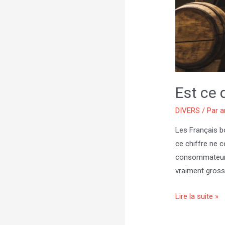
Est ce q
DIVERS
/ Par
a
Les Français bo
ce chiffre ne c
consommateurs 
vraiment grossi
Est
Lire la suite »
ce
que